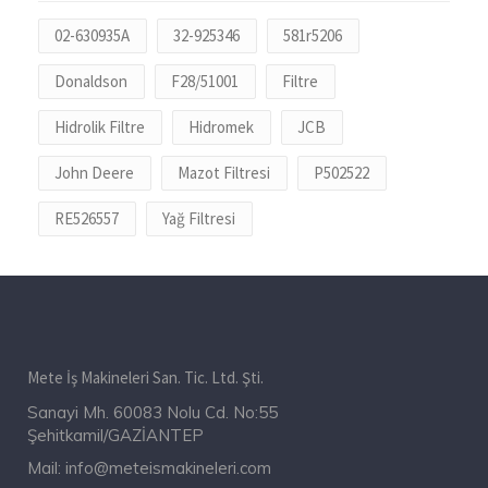
02-630935A
32-925346
581r5206
Donaldson
F28/51001
Filtre
Hidrolik Filtre
Hidromek
JCB
John Deere
Mazot Filtresi
P502522
RE526557
Yağ Filtresi
Mete İş Makineleri San. Tic. Ltd. Şti.
Sanayi Mh. 60083 Nolu Cd. No:55
Şehitkamil/GAZİANTEP
Mail:
info@meteismakineleri.com